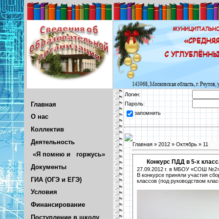
Логин:
Главная
Пароль:
запомнить
О нас
Коллектив
Деятельность
Главная
»
2012
»
Октябрь
»
11
«Я помню и горжусь»
Конкурс ПДД в 5-х клас
Документы
27.09.2012 г. в МБОУ «СОШ №2»
В конкурсе приняли участия сбо
ГИА (ОГЭ и ЕГЭ)
классов (под руководством клас
Условия
Финансирование
Поступление в школу