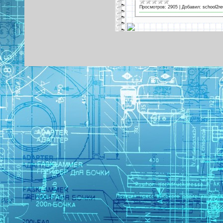
Просмотров:
2905
|
Добавил:
school2re