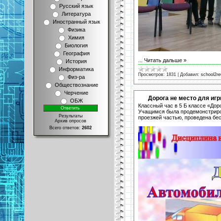
Русский язык
Литература
Иностранный язык
Физика
Химия
Биология
География
...
Читать дальше »
История
Информатика
Просмотров:
1831
|
Добавил:
school2re
Физ-ра
Обществознание
Черчение
Дорога не место для игр
ОБЖ
Классный час в 5 Б классе «Доро
Учащимся была продемонстриро
Результаты
проезжей частью, проведена бес
Архив опросов
Всего ответов:
2602