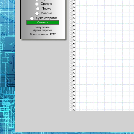
Средне
Плохо
Ужасно
Хуже старого!
Результаты
Архив опросов
Всего ответов:
1747