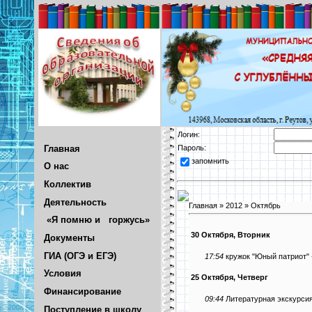
Логин:
Главная
Пароль:
запомнить
О нас
Коллектив
Деятельность
Главная
»
2012
»
Октябрь
«Я помню и горжусь»
30 Октября, Вторник
Документы
ГИА (ОГЭ и ЕГЭ)
17:54
кружок "Юный патриот" 
Условия
25 Октября, Четверг
Финансирование
09:44
Литературная экскурсия
Поступление в школу