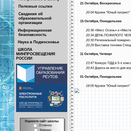
21 Октября, Воскресенье
Полезные ссылки
20:04
Кружок "Юный патриот" 
Сведения об
образовательной
15 Октября, Понедельник
организации
Информационная
20:36
«Мисс Осень» и «Мист
безопавсность
20:34
ДЕНЬ ПОЖИЛОГО ЧЕЛ
20:30
Региональный пожарно-
Наука в Подмосковье
20:29
Выставка техники Спец
ШКОЛА
МИНПРОСВЕЩЕНИЯ
11 Октября, Четверг
РОССИИ
23:47
Конкурс ПДД в 5-х клас
20:43
Дорога не место для игр
01 Октября, Понедельник
18:05
Кружок "Юный патриот" 
Оцените сайт школы
Отлично
Хорошо