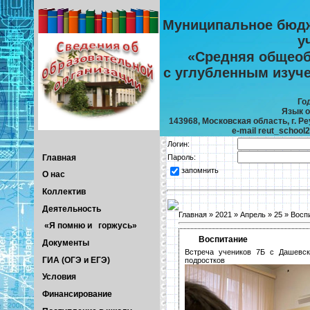
Муниципальное бюдж
у
«Средняя общеоб
с углубленным изуч
Го
Язык о
143968, Московская область, г. Реу
e-mail reut_school
Логин:
Главная
Пароль:
запомнить
О нас
Коллектив
Деятельность
Главная
»
2021
»
Апрель
»
25
» Восп
«Я помню и горжусь»
Воспитание
Документы
Встреча учеников 7Б с Дашевск
ГИА (ОГЭ и ЕГЭ)
подростков
Условия
Финансирование