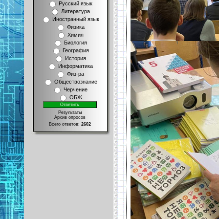
Русский язык
Литература
Иностранный язык
Физика
Химия
Биология
География
История
Информатика
Физ-ра
Обществознание
Черчение
ОБЖ
Результаты
Архив опросов
Всего ответов:
2602