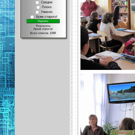
Средне
Плохо
Ужасно
Хуже старого!
Результаты
Архив опросов
Всего ответов:
1747