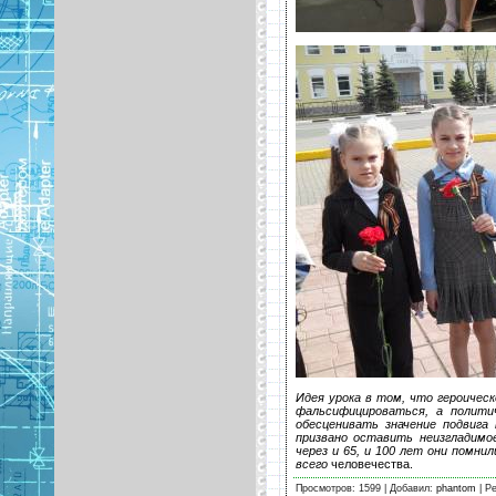
Идея урока в том, что героичес
фальсифицироваться, а политич
обесценивать значение подвига
призвано оставить неизгладимо
через и 65, и 100 лет они помни
всего
человечества.
Просмотров: 1599 | Добавил:
phantom
| Ре