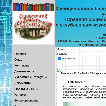
Муниципальное бюдж
у
«Средняя общеоб
с углубленным изуч
Го
Язык о
143968, Московская область, г. Реу
e-mail reut_school
Логин:
Главная
Пароль:
запомнить
О нас
Коллектив
Деятельность
Главная
»
2010
»
Май
»
05
» Урок па
«Я помню и горжусь»
Урок памяти
Документы
Сегодня во всех учреждениях об
ГИА (ОГЭ и ЕГЭ)
исполнение поручения губер
соответствии с решением Содру
Условия
урок, посвященный Победе в Ве
внуки страны, победившей фа
Финансирование