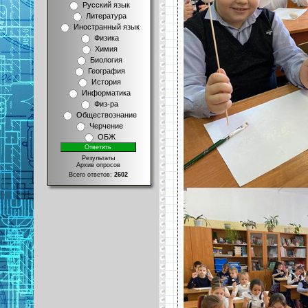
Русский язык
Литература
Иностранный язык
Физика
Химия
Биология
География
История
Информатика
Физ-ра
Обществознание
Черчение
ОБЖ
Результаты
Архив опросов
Всего ответов:
2602