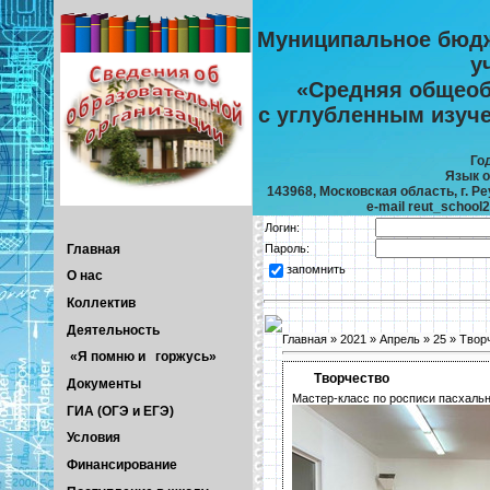
Муниципальное бюдж
у
«Средняя общеоб
с углубленным изуч
Го
Язык о
143968, Московская область, г. Реу
e-mail reut_school
Логин:
Главная
Пароль:
запомнить
О нас
Коллектив
Деятельность
Главная
»
2021
»
Апрель
»
25
» Твор
«Я помню и горжусь»
Творчество
Документы
Мастер-класс по росписи пасхальн
ГИА (ОГЭ и ЕГЭ)
Условия
Финансирование