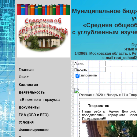
Муниципальное бюдж
у
«Средняя общеоб
с углубленным изуч
Го
Язык о
143968, Московская область, г. Реу
e-mail reut_school
Логин:
Главная
Пароль:
запомнить
О нас
Коллектив
Деятельность
Главная
»
2020
»
Январь
»
17
» Твор
«Я помню и горжусь»
Творчество
Документы
Наши ребята, Аджян Дмитрий,
ГИА (ОГЭ и ЕГЭ)
победителями городского ново
Поздравляем!!!
Условия
Финансирование