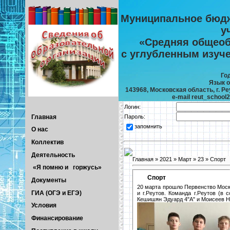
Муниципальное бюдж
у
«Средняя общеоб
с углубленным изуч
Го
Язык о
143968, Московская область, г. Реу
e-mail reut_school
Логин:
Главная
Пароль:
запомнить
О нас
Коллектив
Деятельность
Главная
»
2021
»
Март
»
23
» Спорт
«Я помню и горжусь»
Спорт
Документы
20 марта прошло Первенство Моск
ГИА (ОГЭ и ЕГЭ)
и г.Реутов. Команда г.Реутов (в
Кешишян Эдуард 4"А" и Моисеев Ни
Условия
Финансирование