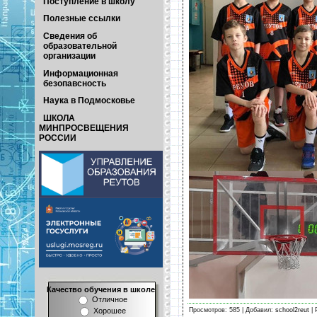
Поступление в школу
Полезные ссылки
Сведения об
образовательной
организации
Информационная
безопавсность
Наука в Подмосковье
ШКОЛА
МИНПРОСВЕЩЕНИЯ
РОССИИ
Качество обучения в школе
Отличное
Просмотров: 585 | Добавил:
school2reut
| 
Хорошее