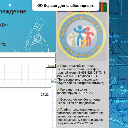
Версия для слабовидящих
реждение
ов»
-73,
Родительский контроль
школьного питания! Телефон
горячей линии 8-495-528-03-73, 8-
495-528-50-53 Качнова Е.Ю.
(
Примерная инструкция для
родителей по контролю питания
)
Как защититься от
коронавируса 2019-nCoV
17:21
Всероссийская Олимпиада
школьников по предметам!
График профилактических
осмотров несовершеннолетних
детей, обучающихся в
образовательных организациях
г.Реутов на 2020-2021 уч.г.