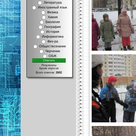
Литература
Иностранный язык
Физика
Химия
Биология
География
История
Информатика
Физ-ра
Обществознание
Черчение
ОБЖ
Результаты
Архив опросов
Всего ответов:
2602