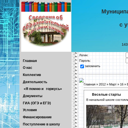
Муницип
с 
143
Логин:
Главная
Пароль:
запомнить
О нас
Коллектив
Деятельность
Главная
»
2012
»
Март
»
16
» 
«Я помню и горжусь»
Веселые старты
Документы
В начальной школе состояли
ГИА (ОГЭ и ЕГЭ)
Условия
Финансирование
Поступление в школу