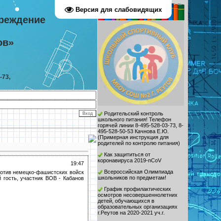
Версия для слабовидящих
реждение
ов»
-73,
Родительский контроль
школьного питания! Телефон
горячей линии 8-495-528-03-73, 8-
495-528-50-53 Качнова Е.Ю.
(
Примерная инструкция для
родителей по контролю питания
)
Как защититься от
коронавируса 2019-nCoV
19:47
Всероссийская Олимпиада
ротив немецко-фашистских войск
школьников по предметам!
 гость, участник ВОВ - Кабанов
График профилактических
осмотров несовершеннолетних
детей, обучающихся в
образовательных организациях
г.Реутов на 2020-2021 уч.г.