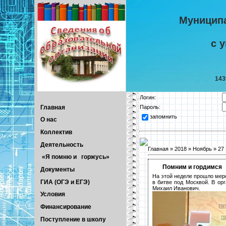
Муницип
с 
143
Логин:
Главная
Пароль:
запомнить
О нас
Коллектив
Деятельность
Главная
»
2018
»
Ноябрь
»
27
«Я помню и горжусь»
Помним и гордимся
Документы
На этой неделе прошло мер
ГИА (ОГЭ и ЕГЭ)
в битве под Москвой. В ор
Михаил Иванович.
Условия
Финансирование
Поступление в школу