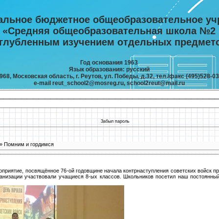
альное бюджетное общеобразовательное уч
«Средняя общеобразовательная школа №2
углубленным изучением отдельных предмет
Год основания 1963
Язык образования: русский
968, Московская область, г. Реутов, ул. Победы, д.32, тел./факс (495)528-03
e-mail reut_school2@mosreg.ru, school2reut@mail.ru
Забыл пароль
» Помним и гордимся
оприятие, посвящённое 76-ой годовщине начала контрнаступления советских войск п
ганизации участвовали учащиеся 8-ых классов. Школьников посетил наш постоянный