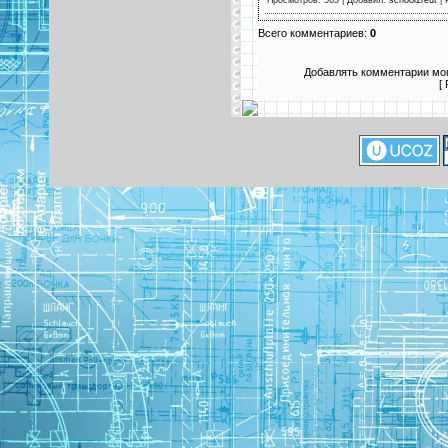
Просмотров: 565 | Добавил:
school2reut
| 
Всего комментариев:
0
Добавлять комментарии мог
[