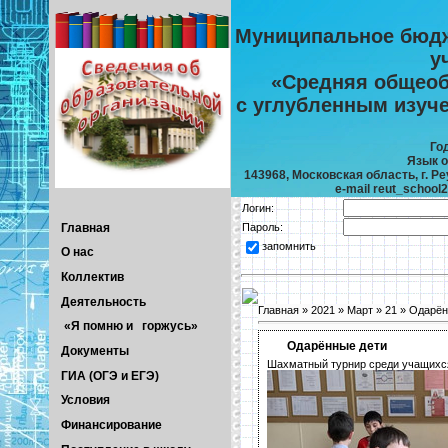
Муниципальное бюдж
у
«Средняя общеоб
с углубленным изуч
Го
Язык о
143968, Московская область, г. Реу
e-mail reut_school
Логин:
Главная
Пароль:
запомнить
О нас
Коллектив
Деятельность
Главная
»
2021
»
Март
»
21
» Одарён
«Я помню и горжусь»
Одарённые дети
Документы
Шахматный турнир среди учащихс
ГИА (ОГЭ и ЕГЭ)
Условия
Финансирование