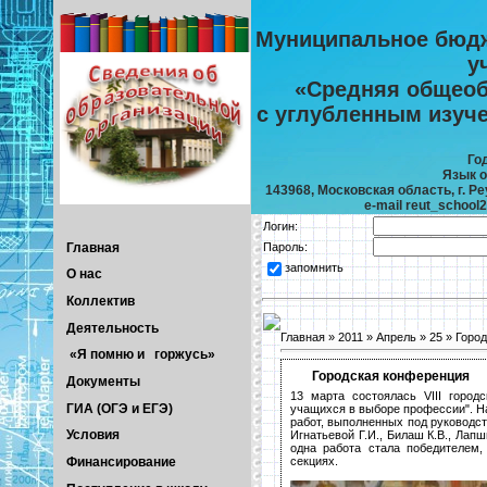
Муниципальное бюдж
у
«Средняя общеоб
с углубленным изуч
Го
Язык о
143968, Московская область, г. Реу
e-mail reut_school
Логин:
Главная
Пароль:
запомнить
О нас
Коллектив
Деятельность
Главная
»
2011
»
Апрель
»
25
» Горо
«Я помню и горжусь»
Городская конференция
Документы
13 марта состоялась VIII город
ГИА (ОГЭ и ЕГЭ)
учащихся в выборе профессии". Н
работ, выполненных под руководст
Условия
Игнатьевой Г.И., Билаш К.В., Лап
одна работа стала победителем
секциях.
Финансирование