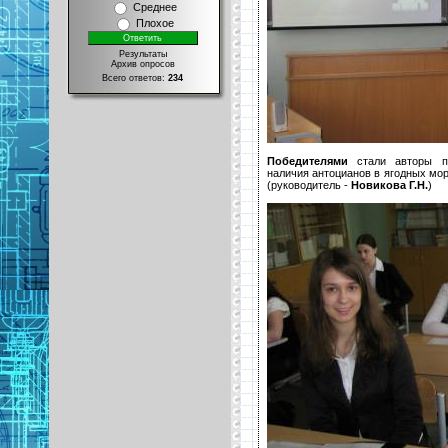
Среднее
Плохое
Результаты
Архив опросов
Всего ответов:
234
Победителями
стали авторы пр
наличия антоцианов в ягодных мор
(руководитель -
Новикова Г.Н.
)