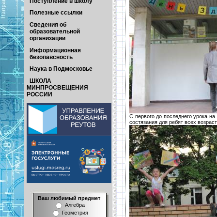
Поступление в школу
Полезные ссылки
Сведения об
образовательной
организации
Информационная
безопавсность
Наука в Подмосковье
ШКОЛА
МИНПРОСВЕЩЕНИЯ
РОССИИ
С первого до последнего урока н
состязания для ребят всех возраст
Ваш любимый предмет
Алгебра
Геометрия