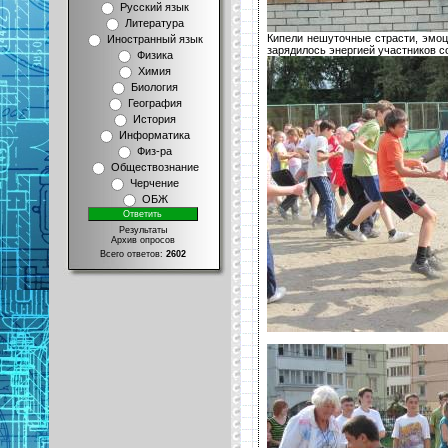
Русский язык
Литература
Кипели нешуточные страсти, эмоци
Иностранный язык
зарядилось энергией участников с
Физика
Химия
Биология
География
История
Информатика
Физ-ра
Обществознание
Черчение
ОБЖ
Результаты
Архив опросов
Всего ответов:
2602