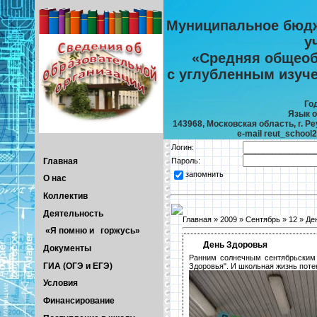
Муниципальное бюдж
у
«Средняя общеоб
с углубленным изуч
Го
Язык о
143968, Московская область, г. Реу
e-mail reut_school
Логин:
Главная
Пароль:
запомнить
О нас
Коллектив
Деятельность
Главная
»
2009
»
Сентябрь
»
12
» Де
«Я помню и горжусь»
День Здоровья
Документы
Ранним солнечным сентябрьским 
ГИА (ОГЭ и ЕГЭ)
Здоровья". И школьная жизнь поте
Условия
Финансирование