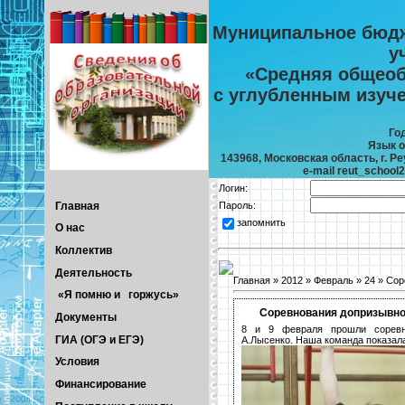
Муниципальное бюдж
у
«Средняя общеоб
с углубленным изуч
Го
Язык о
143968, Московская область, г. Реу
e-mail reut_school
Логин:
Главная
Пароль:
запомнить
О нас
Коллектив
Деятельность
Главная
»
2012
»
Февраль
»
24
» Cор
«Я помню и горжусь»
Cоревнования допризывн
Документы
8 и 9 февраля прошли соревн
ГИА (ОГЭ и ЕГЭ)
А.Лысенко. Наша команда показала
Условия
Финансирование