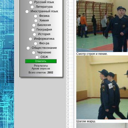
Русский язык
Литература
Иностранный язык
Физика
Химия
Биология
География
История
Информатика
Физ-ра
Обществознание
Черчение
Смотр строя и пение.
ОБЖ
Результаты
Архив опросов
Всего ответов:
2602
Шагом марш.