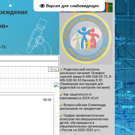
Версия для слабовидящих
реждение
ов»
-73,
Родительский контроль
школьного питания! Телефон
горячей линии 8-495-528-03-73, 8-
495-528-50-53 Качнова Е.Ю.
(
Примерная инструкция для
родителей по контролю питания
)
Как защититься от
коронавируса 2019-nCoV
08:59
Всероссийская Олимпиада
школьников по предметам!
График профилактических
осмотров несовершеннолетних
детей, обучающихся в
образовательных организациях
г.Реутов на 2020-2021 уч.г.