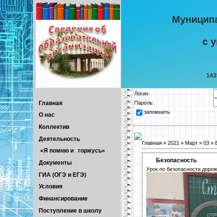
Муницип
с 
143
Логин:
Главная
Пароль:
запомнить
О нас
Коллектив
Деятельность
Главная
»
2021
»
Март
»
03
» 
«Я помню и горжусь»
Безопасность
Документы
Урок по безопасности дорож
ГИА (ОГЭ и ЕГЭ)
Условия
Финансирование
Поступление в школу