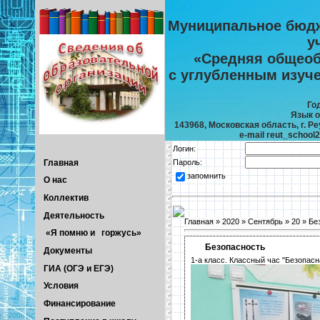
Муниципальное бюдж
у
«Средняя общеоб
с углубленным изуч
Го
Язык о
143968, Московская область, г. Реу
e-mail reut_school
Логин:
Главная
Пароль:
запомнить
О нас
Коллектив
Деятельность
Главная
»
2020
»
Сентябрь
»
20
» Бе
«Я помню и горжусь»
Безопасность
Документы
1-а класс. Классный час "Безопасн
ГИА (ОГЭ и ЕГЭ)
Условия
Финансирование