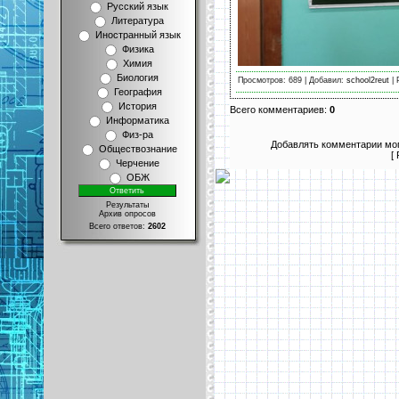
Русский язык
Литература
Иностранный язык
Физика
Химия
Биология
Просмотров: 689 | Добавил:
school2reut
| 
География
История
Всего комментариев:
0
Информатика
Физ-ра
Добавлять комментарии мог
Обществознание
[
Черчение
ОБЖ
Результаты
Архив опросов
Всего ответов:
2602