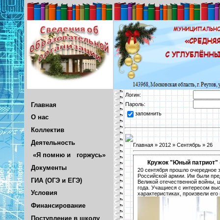
Логин:
Главная
Пароль:
запомнить
О нас
Коллектив
Деятельность
Главная
»
2012
»
Сентябрь
»
26
«Я помню и горжусь»
Кружок "Юный патриот" 
Документы
20 сентября прошло очередное 
Российской армии. Им были пред
ГИА (ОГЭ и ЕГЭ)
Великой отечественной войны, 
года. Учащиеся с интересом выс
Условия
характеристиках, произвели его
Финансирование
Поступление в школу