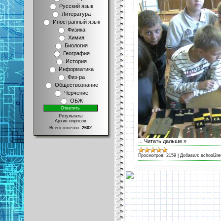
Русский язык
Литература
Иностранный язык
Физика
Химия
Биология
География
История
Информатика
Физ-ра
Обществознание
Черчение
ОБЖ
Результаты
Архив опросов
Всего ответов:
2602
...
Читать дальше »
Просмотров:
2159
|
Добавил:
school2re