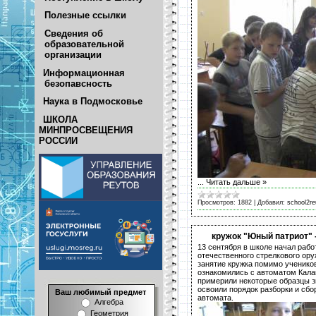
Полезные ссылки
Сведения об
образовательной
организации
Информационная
безопавсность
Наука в Подмосковье
ШКОЛА
МИНПРОСВЕЩЕНИЯ
РОССИИ
...
Читать дальше »
Просмотров:
1882
|
Добавил:
school2re
кружок "Юный патриот" 
13 сентября в школе начал рабо
отечественного стрелкового ору
занятие кружка помимо ученико
ознакомились с автоматом Кала
примерили некоторые образцы зн
освоили порядок разборки и сбо
Ваш любимый предмет
автомата.
Алгебра
Геометрия