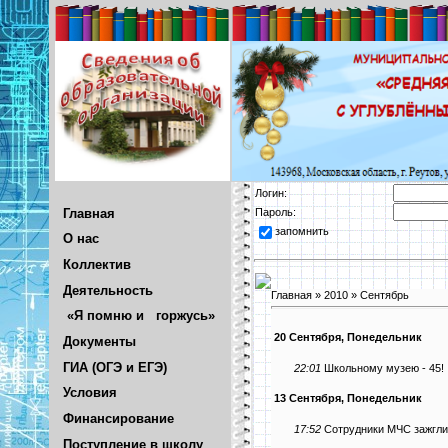
Логин:
Главная
Пароль:
запомнить
О нас
Коллектив
Деятельность
Главная
»
2010
»
Сентябрь
«Я помню и горжусь»
20 Сентября, Понедельник
Документы
ГИА (ОГЭ и ЕГЭ)
22:01
Школьному музею - 45!
Условия
13 Сентября, Понедельник
Финансирование
17:52
Сотрудники МЧС зажгли
Поступление в школу