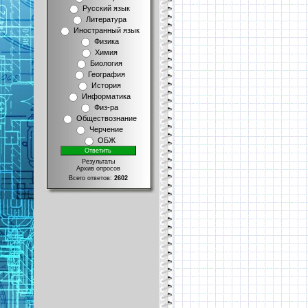
Русский язык
Литература
Иностранный язык
Физика
Химия
Биология
География
История
Информатика
Физ-ра
Обществознание
Черчение
ОБЖ
Результаты
Архив опросов
Всего ответов:
2602