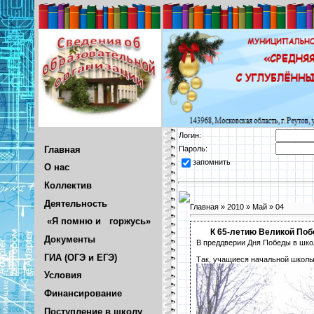
Логин:
Главная
Пароль:
запомнить
О нас
Коллектив
Деятельность
Главная
»
2010
»
Май
»
04
«Я помню и горжусь»
К 65-летию Великой По
Документы
В преддверии Дня Победы в шко
ГИА (ОГЭ и ЕГЭ)
Так, учащиеся начальной школы
Условия
Финансирование
Поступление в школу