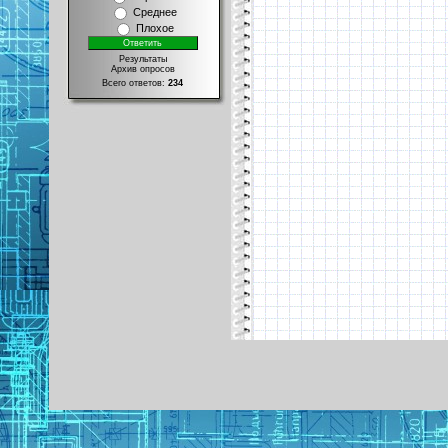
Среднее
Плохое
Результаты
Архив опросов
Всего ответов:
234