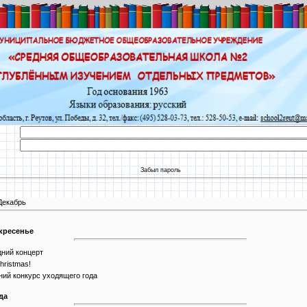
Забыл пароль
Декабрь
скресенье
ний концерт
hristmas!
ий конкурс уходящего года
да