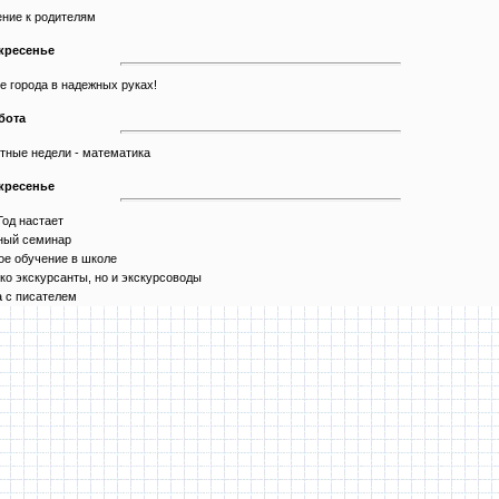
ние к родителям
скресенье
 города в надежных руках!
бота
тные недели - математика
скресенье
од настает
ный семинар
ое обучение в школе
ко экскурсанты, но и экскурсоводы
 с писателем