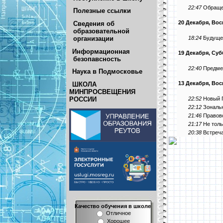
22:47
Обраще
Полезные ссылки
20 Декабря, Во
Сведения об
образовательной
18:24
Будущее
организации
Информационная
19 Декабря, Суб
безопавсность
22:40
Предме
Наука в Подмосковье
13 Декабря, Во
ШКОЛА
МИНПРОСВЕЩЕНИЯ
22:52
Новый Г
РОССИИ
22:12
Зональ
21:46
Правов
21:17
Не толь
20:38
Встреча
Качество обучения в школе
Отличное
Хорошее