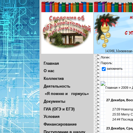
Логин:
Главная
Пароль:
запомнить
О нас
Коллектив
Деятельность
Главная
»
2009
»
«Я помню и горжусь»
27 Декабря, Во
Документы
ГИА (ОГЭ и ЕГЭ)
17:09
Новогод
15:55
Merry C
Условия
14:44
Последн
Финансирование
23 Декабря, Сре
Поступление в школу