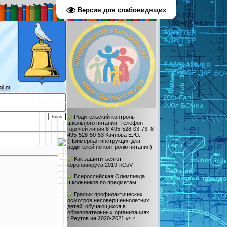
Версия для слабовидящих
Родительский контроль
школьного питания! Телефон
горячей линии 8-495-528-03-73, 8-
495-528-50-53 Качнова Е.Ю.
(
Примерная инструкция для
родителей по контролю питания
)
Как защититься от
коронавируса 2019-nCoV
Всероссийская Олимпиада
школьников по предметам!
График профилактических
осмотров несовершеннолетних
детей, обучающихся в
образовательных организациях
г.Реутов на 2020-2021 уч.г.