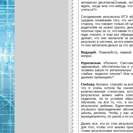
интересен десятиклассникам, ко
ждать, когда мне кто-нибудь что
учиться?»
Сегодняшние результаты ЕГЭ абс
среднее понимание того, что не
сторону, что говорит только об о
родителям не нужно тратить ден
золотые горы за то, что каким-то
надо сказать, я еще раз обраща
думает, что они заплатили за ре
результат в системе, на его изме
то они заплатили деньги за это зр
Ведущий.
Пожалуйста, первый 
вопрос.
Нурковская.
«Регион», Светлан
одинаковые, обстоятельства и 
экзамен какую-то региональную 
слабые, педагоги плохие? Или 
далеких провинциях?
Глебова.
Коллеги, спасибо за воп
что я очень хотела бы сказат
количественная статистика, ко
результатах можно найти отв
педагогов, на те условия обра
обучение, на все то, что, в о
результаты ребенка. Единствен
огульного присоединения абсолю
школы, региона. Чтобы у нас н
муниципалитету, по школе и по у
Далее, все, кто из этих резуль
для того, чтобы этот анализ про
этими результатами воспользуют