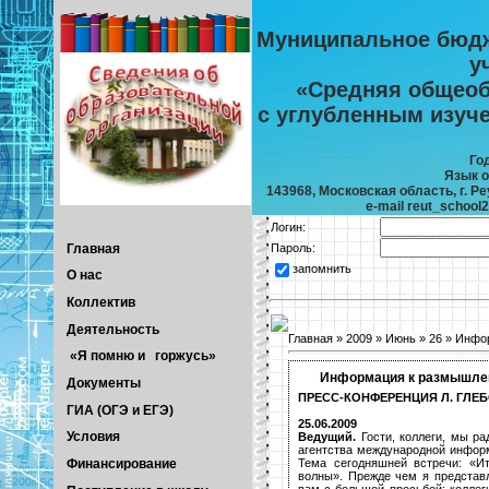
Муниципальное бюдж
у
«Средняя общеоб
с углубленным изуч
Го
Язык о
143968, Московская область, г. Реу
e-mail reut_school
Логин:
Главная
Пароль:
запомнить
О нас
Коллектив
Деятельность
Главная
»
2009
»
Июнь
»
26
» Инфо
«Я помню и горжусь»
Информация к размышл
Документы
ПРЕСС-КОНФЕРЕНЦИЯ Л. ГЛЕБ
ГИА (ОГЭ и ЕГЭ)
25.06.2009
Условия
Ведущий.
Гости, коллеги, мы ра
агентства международной инфор
Тема сегодняшней встречи: «Ит
Финансирование
волны». Прежде чем я представ
вам с большой просьбой: коллег