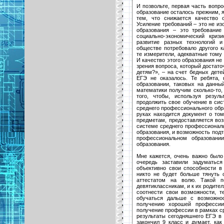
И позвольте, первая часть вопро
образование осталось прежним, я
тем, что снижается качество 
Усиление требований – это не из
образования – это требование
социально-экономический криз
развитие разных технологий 
обществе потребовало другого к
те измерители, адекватные тому
И качество этого образования не
зрения вопроса, который достато
детям?», – на счет бедных дете
ЕГЭ не оказалось. Те ребята,
образовании, таковых на данн
математики получим сколько-то,
того, чтобы, используя резул
продолжить свое обучение в сис
среднего профессионального обра
руках находится документ о то
предметам, предоставляется воз
системе среднего профессиональ
образования, и возможность подт
профессиональном образовани
образования.
Мне кажется, очень важно было
очередь заставили задуматься
объективно свои способности в
никто не будет больше тянуть 
аттестатом на волю. Такой 
девятиклассникам, и к их родите
соотнести свои возможности, т
обучаться дальше с возможно
получению хорошей профессии
получение профессии в рамках ср
результаты сегодняшнего ЕГЭ в 
закончил 9 класс и думает, ка