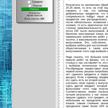
Среднее
Результаты по математике обра
Плохое
25-26 июня, то есть на этой не
говорить о том, что наблюд
Результаты
добровольных предметов, что п
Архив опросов
специальности пойдут наши р
Всего ответов:
234
предметов они распределились
после обязательных экзаменов 
человек, то есть практически п
степени привлекательности для
почти 195 тысяч выпускников. 
биология, иностранные языки, и
наименьшее количество ребят у
тысячи, а максимальное количес
выпускников. Это, собственно,
выбрали ребята для поступления
обществознания в таком коли
выпускников этого года выбрали 
Надо сказать, что большее ко
пришло ребят на физику, что о
столько у нас составляет те, кто
с выбором технических специа
Рособрнадзор предоставил воз
первой волны решили попробоват
нет сданного предмета в перво
досдачу. Если, к примеру, предм
его сдать есть во второй волне.
улучшить свою оценку у выпуск
сдать другой предмет, которы
выпускники этого года получ
Соответственно, можно посмо
лучшие результаты у нас оказа
пришли сдавать этот предмет, н
небольшим не преодолели мини
языков самым сложным оказал
преодолели также более 10% в