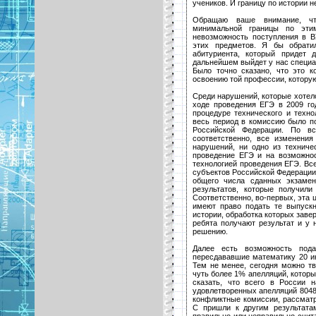
учеников. И границу по истории н
Обращаю ваше внимание, чт
минимальной границы по эти
невозможность поступления в В
этих предметов. Я бы обрати
абитуриента, который придет 
дальнейшем выйдет у нас специа
Было точно сказано, что это 
освоению той профессии, котору
Среди нарушений, которые хотел
ходе проведения ЕГЭ в 2009 го
процедуре технического и техно
весь период в комиссию было по
Российской Федерации. По в
соответственно, все изменени
нарушений, ни одно из техниче
проведение ЕГЭ и на возможнос
технологией проведения ЕГЭ. Вс
субъектов Российской Федерации 
общего числа сданных экзамен
результатов, которые получил
Соответственно, во-первых, эта 
имеют право подать те выпускн
истории, обработка которых заве
ребята получают результат и у 
решению.
Далее есть возможность пода
пересдававшие математику 20 ию
Тем не менее, сегодня можно тв
чуть более 1% апелляций, котор
сказать, что всего в России 
удовлетворенных апелляций 8048 
конфликтные комиссии, рассматр
С пришли к другим результата
правильно или неправильно счит