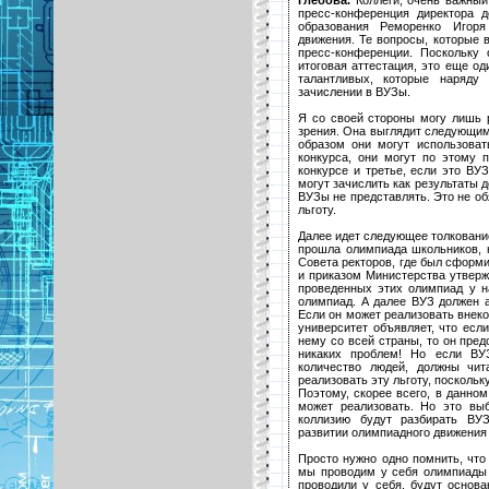
пресс-конференция директора д
образования Реморенко Игоря
движения. Те вопросы, которые 
пресс-конференции. Поскольку
итоговая аттестация, это еще о
талантливых, которые наряду
зачислении в ВУЗы.
Я со своей стороны могу лишь 
зрения. Она выглядит следующим
образом они могут использоват
конкурса, они могут по этому 
конкурсе и третье, если это ВУ
могут зачислить как результаты д
ВУЗы не представлять. Это не о
льготу.
Далее идет следующее толкование
прошла олимпиада школьников,
Совета ректоров, где был сформ
и приказом Министерства утверж
проведенных этих олимпиад у н
олимпиад. А далее ВУЗ должен а
Если он может реализовать внек
университет объявляет, что есл
нему со всей страны, то он пред
никаких проблем! Но если ВУ
количество людей, должны чит
реализовать эту льготу, поскольк
Поэтому, скорее всего, в данном
может реализовать. Но это вы
коллизию будут разбирать ВУ
развитии олимпиадного движения 
Просто нужно одно помнить, чт
мы проводим у себя олимпиады 
проводили у себя, будут основа