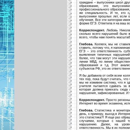
граждане – выпускники школ друг
образование, это выпускник
профессионального образования,
же специальность. И те, кто 
выпускники прошлых лет, если 
обучения. Все эти категории име
форме ЕГЭ. Ответила я на ваш во
Корреспондент.
Любовь Николае
сколько всего нарушений было 
всего, чтобы нам понять масшта
Глебова.
Коллеги, мы не ставил
ставить, потому что, я напоминаю
ЕГЭ – это ответственность су
выявления типичных нарушений
более, что там могут эти наруш
линии МВД, по линии обществе
образования и т.д. Этот анал
субъектов РФ, это их ответственн
Я бы добавила от себя всем колл
тех пор, пока будут считать, что
мы не изживем систему, что я з
учителя пытаются сдавать за 
которая должна приехать сюда 
нарушения, зафиксированные. И ч
Корреспондент.
Просто регионы,
Интернет во время экзамена, и
Глебова.
Статистика и монитори
день, к примеру, выход в Интерн
это статистика?! Я еще раз обр
случаями, которые с нашей т
нарушению. Далее, на уров
ответственность. Мы в их полном