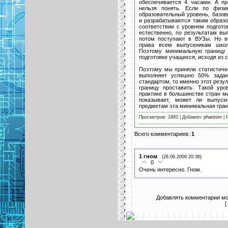
обеспечивается 4 часами. А п
нельзя понять. Если по физи
образовательный уровень, базо
и разрабатываются таким образ
соответствии с уровнем подгото
естественно, по результатам в
потом поступают в ВУЗы. Но в
права всем выпускникам школ
Поэтому минимальную границу 
подготовке учащихся, исходя из с
Поэтому мы приняли статистичес
выполняет успешно 50% задан
стандартом, то именно этот резу
границу проставить. Такой ур
практике в большинстве стран ми
показывает, может ли выпуск
предметам эта минимальная грани
Просмотров: 1893 | Добавил:
phantom
| 
Всего комментариев:
1
1
гном
(26.06.2009 20:36)
0
Очень интересно. Гном.
Добавлять комментарии мо
[