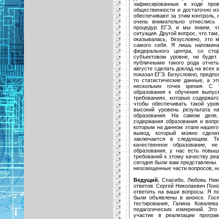
зафиксированные в ходе пров
общественности и достаточно из
обеспечивают за этим контроль, н
очень внимательно отнеслись
процедур ЕГЭ, и мы знаем, чт
ситуация. Другой вопрос, что там
оказывалась, безусловно, это
самого себя. Я лишь напомина
федерального центра, со сто
субъектовом уровне, не будет
публичными такого рода отчет
августе сделать доклад на всех 
показал ЕГЭ. Безусловно, предпол
то статистические данные, а эт
нескольких точек зрения. С 
образования к обучения выпус
требованиях, которые содержатс
чтобы обеспечивать такой уро
высокий уровень результата н
образования. На самом деле,
содержания образования и вопро
которым на данном этапе нашего
вывод, который можно сделат
заключается в следующем. Те
качественное образование, н
образования, у нас есть повы
требований к этому качеству реа
сегодня были вам представлены. 
неосвещенные части вопросов, на
Ведущий.
Спасибо, Любовь Нико
ответов. Сергей Николаевич Пон
ответить на ваши вопросы. Я п
были объявлены в анонсе. Гос
тестирования, Галина Ковалев
педагогических измерений. Эт
участие в реализации програ