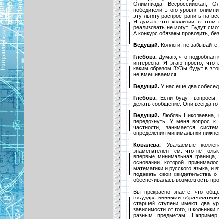
Олимпиада Всероссийская, О
победители этого уровня олимпи
эту льготу распространить на вс
Я думаю, что коллизии, в этом 
реализовать не могут. Будут смо
А конкурс обязаны проводить, бе
Ведущий.
Коллеги, не забывайте,
Глебова.
Думаю, что подробная 
интересна. Я знаю просто, что
каким образом ВУЗы будут в это
не вмешиваемся.
Ведущий.
У нас еще два собеседн
Глебова.
Если будут вопросы, 
делать сообщение. Они всегда гот
Ведущий.
Любовь Николаевна, в
передохнуть. У меня вопрос к 
частности, занимается систе
определения минимальной нижне
Ковалева.
Уважаемые коллеги
знаменателен тем, что не тол
впервые минимальная граница,
основании которой принимало
математики и русского языка, и
подавать свои свидетельства 
обеспечивалась возможность про
Вы прекрасно знаете, что общ
государственными образователь
старшей ступени имеют два ур
зависимости от того, школьники
разным предметам. Например,