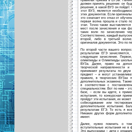
должен принять решение: он буд
решение, в какой ВУЗ он пойдет. 
этот ВУЗ, является необходимос
этих документов. Если оригиналы
это означает его отказ от обуче
первая волна прошла и стало по
этап. Точно также выставляется
мест после зачисления и как фо
таких волн по зачислению че
Соответственно, каждый выпускни
второй, либо в третьей волн
оригиналов документов. Это по пе
По второй части вашего вопрос
результатам ЕГЭ зачисляются, 
следующее зачисление. Первое
олимпиады и Олимпиады школьник
ВУЗа. Далее, право на допол
творческой направленности и 
принимают результаты по двум
предмет – и могут устанавлива
правило, в творческих ВУЗах 
дополнительных экзамена. Также
в соответствии с постановле
специальностям. Вот по ним – эт
базе, – если вы идете, к приме
испытания, то конкурсная прие
пройдут эти испытания, их может
собеседование или тестирова
дополнительное испытание. Ба
результатам ЕГЭ. То есть я вс
Никаких других форм дополните
имеет.
Далее, нужно помнить о том,
вступительные испытания не в 
Это выпускники – дети с ограни