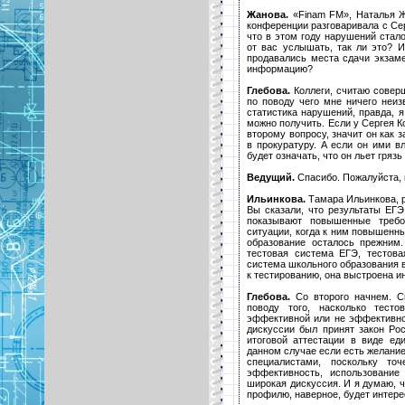
Жанова.
«Finam FM», Наталья Ж
конференции разговаривала с Се
что в этом году нарушений стал
от вас услышать, так ли это? И
продавались места сдачи экзаме
информацию?
Глебова.
Коллеги, считаю совер
по поводу чего мне ничего неиз
статистика нарушений, правда, я
можно получить. Если у Сергея К
второму вопросу, значит он как
в прокуратуру. А если он ими вл
будет означать, что он льет гряз
Ведущий.
Спасибо. Пожалуйста, к
Ильинкова.
Тамара Ильинкова, р
Вы сказали, что результаты ЕГЭ
показывают повышенные требо
ситуации, когда к ним повышенны
образование осталось прежним
тестовая система ЕГЭ, тестов
система школьного образования в
к тестированию, она выстроена и
Глебова.
Со второго начнем. Св
поводу того, насколько тест
эффективной или не эффективной
дискуссии был принят закон Ро
итоговой аттестации в виде ед
данном случае если есть желание
специалистами, поскольку то
эффективность, использование
широкая дискуссия. И я думаю, ч
профилю, наверное, будет интере