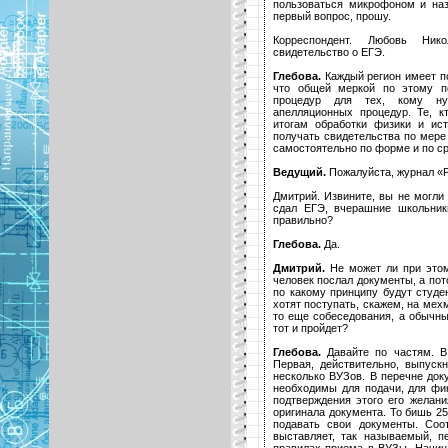
пользоваться микрофоном и на
первый вопрос, прошу.
Корреспондент. Любовь Нико
свидетельство о ЕГЭ.
Глебова.
Каждый регион имеет по
что общей меркой по этому п
процедур для тех, кому ну
апелляционных процедур. Те, к
итогам обработки физики и ис
получать свидетельства по мере
самостоятельно по форме и по ср
Ведущий.
Пожалуйста, журнал «
Дмитрий. Извините, вы не могли б
сдал ЕГЭ, вчерашние школьник
правильно?
Глебова.
Да.
Дмитрий.
Не может ли при этом 
человек послал документы, а пото
по какому принципу будут студе
хотят поступать, скажем, на мехм
то еще собеседования, а обычны
тот и пройдет?
Глебова.
Давайте по частям. В
Первая, действительно, выпускн
несколько ВУЗов. В перечне док
необходимы для подачи, для фи
подтверждения этого его желан
оригинала документа. То бишь 25
подавать свои документы. Соо
выставляет, так называемый, п
правилах приема в ВУЗы. Начина