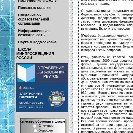
Поступление в школу
соблюдать тишину.
Полезные ссылки
С удовольствием представляю
Федеральной службы по надзор
Сведения об
директор федерального центр
образовательной
заместитель директора федерал
организации
Ковалева. Я предоставляю сло
выступить. Включите микрофон.
Информационная
безопавсность
]Глебова.
Уважаемые коллеги, я
интересуют вас, кроме той инфо
Наука в Подмосковье
была в сообщении, вы зададите
предметного разъяснения. Буду п
ШКОЛА
интереса к этим вопросам.
МИНПРОСВЕЩЕНИЯ
Итак, уважаемые коллеги, зак
РОССИИ
выпускников 2009 года средних
форме Единого государствен
образовании», который был введе
день закончены выпускные исп
субъектах Российской Федер
образовательные учреждения, 
день прошли испытания по всем
считать все 4 иностранных яз
участников ЕГЭ в 2009 году соста
930 тысяч. Всего в течение этог
экзаменов для этого количест
русскому языку и по математике 
сданных двух предметов выпус
аттестат зрелости. На сегодняш
подтвердил свое право получить
тысяч от общего количества вы
русский язык количество не сда
Все они воспользовались прав
Качество обучения в школе
итоговой аттестации пересдать 
Отличное
языка. В результате этой пере
Хорошее
перешли минимальный порог, кот