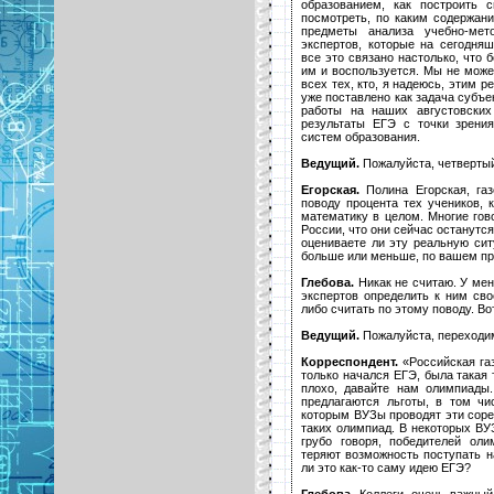
образованием, как построить с
посмотреть, по каким содержани
предметы анализа учебно-мето
экспертов, которые на сегодня
все это связано настолько, что б
им и воспользуется. Мы не можем
всех тех, кто, я надеюсь, этим р
уже поставлено как задача субъ
работы на наших августовских
результаты ЕГЭ с точки зрени
систем образования.
Ведущий.
Пожалуйста, четвертый
Егорская.
Полина Егорская, га
поводу процента тех учеников, 
математику в целом. Многие гов
России, что они сейчас останутся
оцениваете ли эту реальную сит
больше или меньше, по вашем п
Глебова.
Никак не считаю. У мен
экспертов определить к ним сво
либо считать по этому поводу. Вот
Ведущий.
Пожалуйста, переходим
Корреспондент.
«Российская газ
только начался ЕГЭ, была такая 
плохо, давайте нам олимпиады
предлагаются льготы, в том ч
которым ВУЗы проводят эти соре
таких олимпиад. В некоторых ВУ
грубо говоря, победителей ол
теряют возможность поступать н
ли это как-то саму идею ЕГЭ?
Глебова.
Коллеги, очень важный 