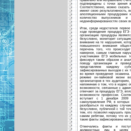
подтверждены с точки зрения в
Соответственно, можно сказать
имеют свою результативность, во
апелляционными процедурами н
количество выпускников и 
недоинформированостях своих во
Итак, среди недостатков первое
ходе проведения процедур ЕГЭ в
организацию процедуры являютс
безусловно, мониторит ситуац
внимание на те нарушения, кот
повышенного внимания общест
перечень того, что происходи
наверное, самым главным нару
участниками ЕГЭ мобильных т
фиксируя таким образом и анал
поводу организации и прове
представляем каждому суб
зафиксированных выходов с их т
во время проведения экзамена.
режиме он-лайновой жизни в
организаторов в тех аудиториях,
напоминаю о том, что в кодекс 
возможности, связанные с админ
отвечают за процедуру ЕГЭ, впл
возможности профессии. Соотв
вступает с 1 декабря 2009 
самоуправления РФ, в которых
разобраться по каждому случа
безусловно, публичной с той то
тем, кто позволял нарушать пр
самим ребятам, потому что их р
такие факты зафиксированы непо
Отмечались факты и поступ
должностных лиц в целях 