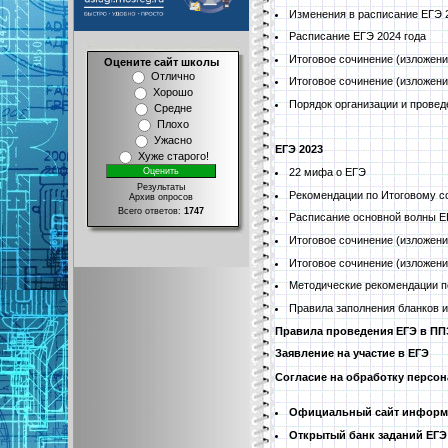
Изменения в расписание ЕГЭ 
Расписание ЕГЭ 2024 года
Итоговое сочинение (изложени
Оцените сайт школы
Отлично
Итоговое сочинение (изложени
Хорошо
Порядок организации и провед
Средне
Плохо
Ужасно
ЕГЭ 2023
Хуже старого!
22 мифа о ЕГЭ
Результаты
Рекомендации по Итоговому с
Архив опросов
Всего ответов:
1747
Расписание основной волны Е
Итоговое сочинение (изложени
Итоговое сочинение (изложени
Методические рекомендации по
Правила заполнения бланков и
Правила проведения ЕГЭ в ПП
Заявление на участие в ЕГЭ
Согласие на обработку персо
Официальный сайт информ
Открытый банк заданий ЕГЭ