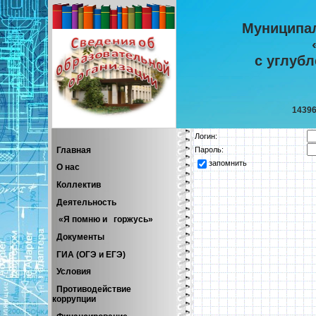
Муниципа
с углуб
14396
Логин:
Главная
Пароль:
запомнить
О нас
Коллектив
Деятельность
«Я помню и горжусь»
Документы
ГИА (ОГЭ и ЕГЭ)
Условия
Противодействие
коррупции