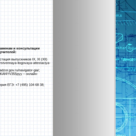
заменам и консультации
учителей:
ация выпускников IX, XI (XII)
stvennaya-itogovaya-attestaciya-
zor.gov.ru/navigator-gia/;
9KAf4YV355pyy – онлайн-
ия ЕГЭ: +7 (495) 104 68 38;