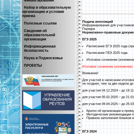
Финансирование
Набор в образовательную
организацию и условия
приема
Подача апелляций
Полезные ссылки
Информирования для участников
Порядок
Сведения об
Нормативно-правовые докум
образовательной
организации
ЕГЭ 2025
Расписание ЕГЭ 2025 года
(
пр
Информационная
безопасность
Расписание ГВЭ 2025 года
Наука в Подмосковье
Итоговое сочинение (изложени
ПРОЕКТЫ
Итоговое сочинение (изложение) п
Внимание!
Для участия в написании итогово
не позднее, чем за две недели до
для участия 04.12.2024 – до 19.1
для участия 05.02.2025 – до 21.0
для участия 09.04.2025 – до 25.0
Кратко об организации и прове
Методические рекомендации по
Правила заполнения бланков и
ЕГЭ 2024