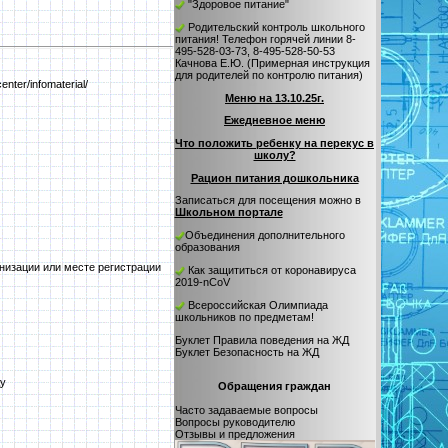
"Здоровое питание"
Родительский контроль школьного
питания! Телефон горячей линии 8-
495-528-03-73, 8-495-528-50-53
Качнова Е.Ю.
(
Примерная инструкция
для родителей по контролю питания
)
enter/infomaterial/
Меню на 13.10.25г.
Ежедневное меню
Что положить ребенку на перекус в
школу?
Рацион питания дошкольника
Записаться для посещения можно в
Школьном портале
Объединения дополнительного
образования
низации или месте регистрации
Как защититься от коронавируса
2019-nCoV
Всероссийская Олимпиада
школьников по предметам!
Буклет Правила поведения на ЖД
Буклет Безопасность на ЖД
ду
Обращения граждан
Часто задаваемые вопросы
Вопросы руководителю
Отзывы и предложения