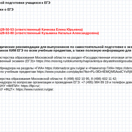
ой подготовки учащихся к ЕГЭ
и о ЕГЭ
528-50-53 (ответственный Качнова Елена Юрьевна)
528-63-80 (ответственный Кузьмина Наталья Александровна)
дические рекомендации для выпускников по самостоятельной подготовке к эк
чиков КИМ ЕГЭ по всем учебным предметам, а также полезную информацию для 
терства образования Московской области на раздел «Государственная итоговая аттест
енный экзамен (ЕГЭ)» https://mo.mosreg.ru/dokumenty/napravleniya-deyatelnosti/gosudar
адзора на разделы «ГИА» https://obrnadzor.gov.ru/gia/ и «Навигатор ГИА» https://obrnad
 по учебным предметам https://www.youtube.com/playlist?list=PLr3fDr4EMQM5AodCYsRj
ства образования Московской области: 8 (498) 602 10 95, 8 (498) 602 11 42;
адзора по вопросам организации и проведения ЕГЭ: +7 (495) 984 89 19 и телефон довер
 «ФИПИ»: https://fipi.ru/;
«ФЦТ»: https://www.rustest.ru/gia/.