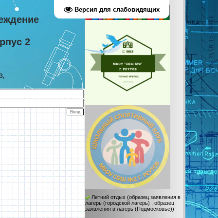
Версия для слабовидящих
еждение
рпус 2
3,
Летний отдых
(
образец заявления в
лагерь (городской лагерь)
,
образец
заявления в лагерь (Подмосковье)
)