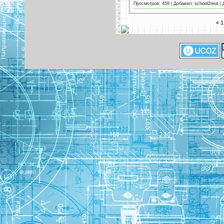
Просмотров:
459
|
Добавил:
school2reut
|
«
1