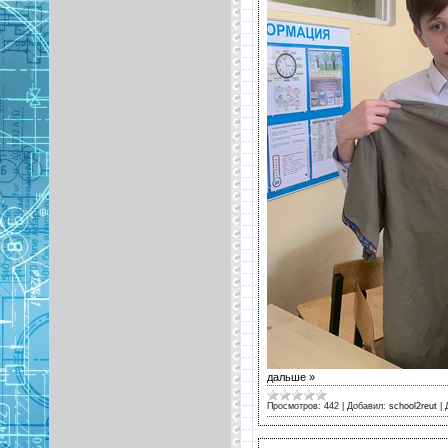
дальше »
Просмотров:
442
|
Добавил:
school2reut
|