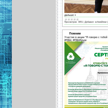
дальше »
Просмотров:
3951
|
Добавил:
school2reut
Помним
Участие в акции "Я говорю с тобо
#РДШ, #РДШКрым