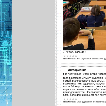
...
Читать дальше »
Просмотров:
445
|
Добавил:
school2reut
|
Информация
❗️По поручению Губернатора Андре
года в размере 3 тысяч рублей в Р
семей. Малообеспеченные семьи, 
возможностями здоровья, получат 
после 10 августа, никаких заявок 
первоклассников из малообеспеч
принадлежностей. Предварительн
СМС-сообщений и писем по электр
Просмотров:
1735
|
Добавил:
school2reut