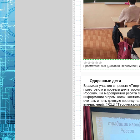
Просмотров:
505
|
Добавил:
school2reut
|
Одаренные дети
В рамках участия в проекте «Тво
приготовили и провели для второк
России». На мероприятии ребята п
информации о промыслах, костюмах
считать и петь детскую песенку н
впечатлений. #РДШ #Творческая