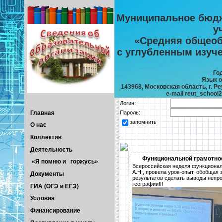
Муниципальное бюдж
у
«Средняя общеоб
с углубленным изуч
Го
Язык о
143968, Московская область, г. Реу
e-mail reut_school
Логин:
Главная
Пароль:
запомнить
О нас
Коллектив
Деятельность
Функциональной грамотно
«Я помню и горжусь»
Всероссийская неделя функционал
А.Н., провела урок-опыт, обобщая
Документы
результатов сделать выводы непро
географии!!!
ГИА (ОГЭ и ЕГЭ)
Условия
Финансирование