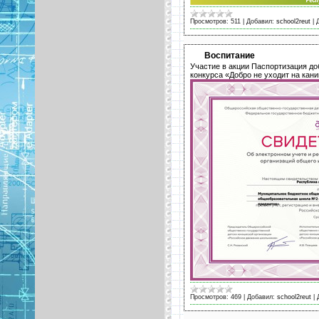
Просмотров:
511
|
Добавил:
school2reut
|
Воспитание
Участие в акции Паспортизация до
конкурса «Добро не уходит на ка
Просмотров:
469
|
Добавил:
school2reut
|