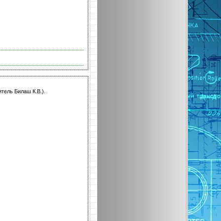
тель Билаш К.В.).