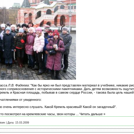
ласса
Л.В. Фадеева
: "Как бы ярко ни был представлен материал в учебнике, никакие р
ьного соприкосновения с историческими памятниками. Дать детям возможность ощути
 Кремль и Красная площадь, побывав в самом сердце России, - такова была цель нашей 
чатлениями от увиденного:
ло очень интересно слушать. Какой Кремль красивый! Какой он загадочный".
ц-то посмотрел на кремлевские часы, звон которы
...
Читать дальше »
ntom
|
Дата:
15.03.2009