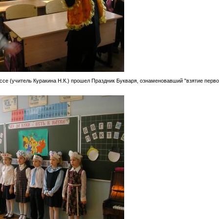
лассе (учитель Куракина Н.К.) прошел Праздник Букваря, ознаменовавший "взятие перво