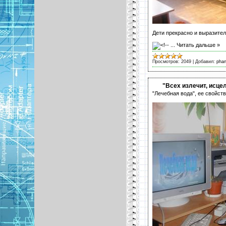
Дети прекрасно и выразител
...
Читать дальше »
Просмотров:
2049
|
Добавил:
pha
"Всех излечит, исцел
"Лечебная вода", ее свойст