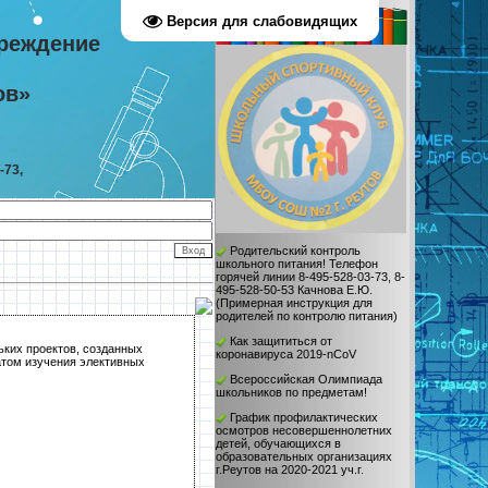
Версия для слабовидящих
реждение
ов»
-73,
Родительский контроль
школьного питания! Телефон
горячей линии 8-495-528-03-73, 8-
495-528-50-53 Качнова Е.Ю.
(
Примерная инструкция для
родителей по контролю питания
)
Как защититься от
ьких проектов, созданных
коронавируса 2019-nCoV
атом изучения элективных
Всероссийская Олимпиада
школьников по предметам!
График профилактических
осмотров несовершеннолетних
детей, обучающихся в
образовательных организациях
г.Реутов на 2020-2021 уч.г.