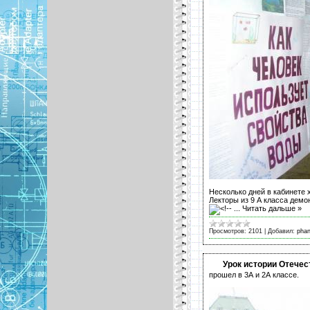
Несколько дней в кабинете 
Лекторы из 9 А класса демо
...
Читать дальше »
Просмотров:
2101
|
Добавил:
pha
Урок истории Отечес
прошел в 3А и 2А классе.