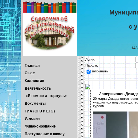
Муницип
с 
143
Логин:
Главная
Пароль:
запомнить
О нас
Коллектив
Деятельность
Завершилась Декада
«Я помню и горжусь»
20 марта Декада естественн
учащимися под руководство
Документы
курсов.
ГИА (ОГЭ и ЕГЭ)
Условия
Финансирование
Поступление в школу