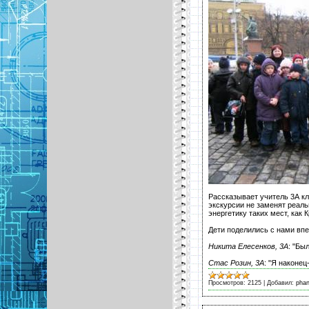
Рассказывает учитель 3А к
экскурсии не заменят реал
энергетику таких мест, как
Дети поделились с нами впе
Никита Елесенков, 3А
: "Бы
Стас Розин, 3А
: "Я наконе
Просмотров:
2125
|
Добавил:
pha