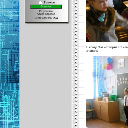
Плохое
Результаты
Архив опросов
Всего ответов:
234
В конце 3-й четверти в 1 к
знаниям.