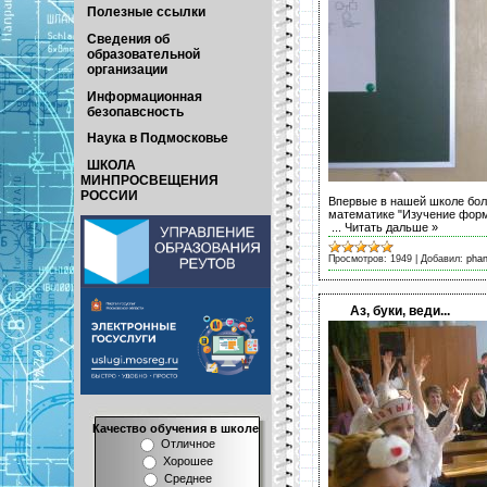
Полезные ссылки
Сведения об
образовательной
организации
Информационная
безопавсность
Наука в Подмосковье
ШКОЛА
МИНПРОСВЕЩЕНИЯ
РОССИИ
Впервые в нашей школе боль
математике "Изучение форм 
...
Читать дальше »
Просмотров:
1949
|
Добавил:
pha
Аз, буки, веди...
Качество обучения в школе
Отличное
Хорошее
Среднее